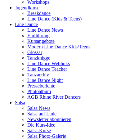
Workshops
Jugendkurse
Breakdance
Line Dance (Kids & Teens)
Line Dance
Line Dance News
Einführung
Kursangebote
Modern Line Dance Kids/Teens
Glossar
Tanzknigge
Line Dance Weblinks
Line Dance Teacher
Tanzarchiv
Line Dance Night
Presseberichte
Photoalbum
AGB Rhine River Dancers
Salsa
Salsa News
Salsa auf Linie
Newsletter abonnieren
Die Kurs-Idee
Salsa-Kurse
Salsa Photo-Galerie