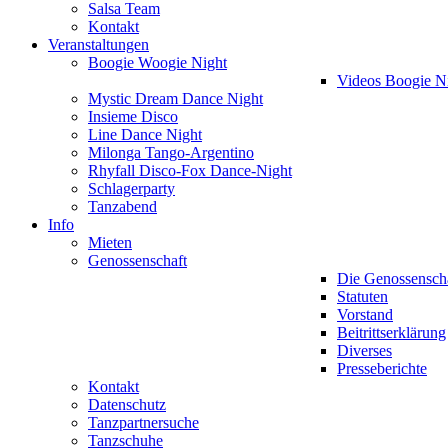
Salsa Team
Kontakt
Veranstaltungen
Boogie Woogie Night
Videos Boogie N
Mystic Dream Dance Night
Insieme Disco
Line Dance Night
Milonga Tango-Argentino
Rhyfall Disco-Fox Dance-Night
Schlagerparty
Tanzabend
Info
Mieten
Genossenschaft
Die Genossensch
Statuten
Vorstand
Beitrittserklärung
Diverses
Presseberichte
Kontakt
Datenschutz
Tanzpartnersuche
Tanzschuhe