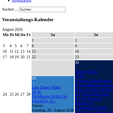
Registrieren
Suchen ...
Veranstaltungs-Kalender
August 2026
Mo
Di
Mi
Do
Fr
Sa
So
1
2
3
4
5
6
7
8
9
10
11
12
13
14
15
16
17
18
19
20
21
22
23
30
insieme Disco
14:00
29
Tonwerk Schaffhausen
Regula Battistino leitet 
Line Dance Night
Disco mit ihren Helfern
19:30
24
25
26
27
28
Die Disco findet statt:
Türöffnung 19.00 Uhr
Wo: Im Tonwerk,
Eintritt Fr. 15.-
Rheinweg 6,
Datum :
Schaffhausen Wann:
Samstag, 29. August 2026
jeden letzten Sonntag i