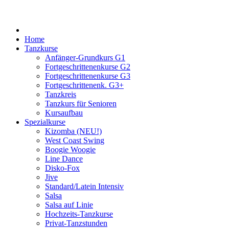
Jahr
Monat
Jahr
Monat
Home
Tanzkurse
Anfänger-Grundkurs G1
Fortgeschrittenenkurse G2
Fortgeschrittenenkurse G3
Fortgeschrittenenk. G3+
Tanzkreis
Tanzkurs für Senioren
Kursaufbau
Spezialkurse
Kizomba (NEU!)
West Coast Swing
Boogie Woogie
Line Dance
Disko-Fox
Jive
Standard/Latein Intensiv
Salsa
Salsa auf Linie
Hochzeits-Tanzkurse
Privat-Tanzstunden