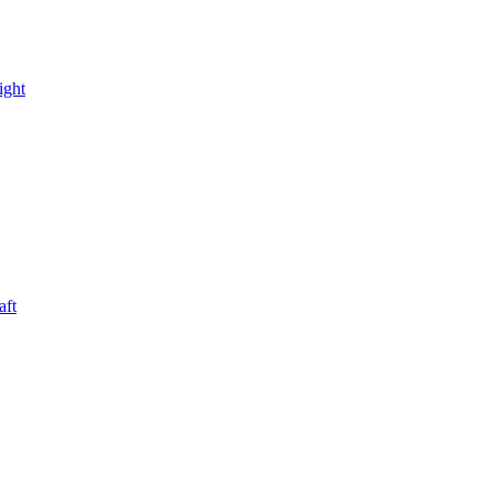
ight
aft