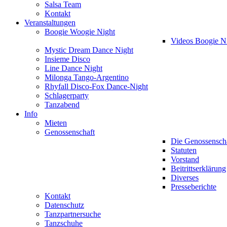
Salsa Team
Kontakt
Veranstaltungen
Boogie Woogie Night
Videos Boogie N
Mystic Dream Dance Night
Insieme Disco
Line Dance Night
Milonga Tango-Argentino
Rhyfall Disco-Fox Dance-Night
Schlagerparty
Tanzabend
Info
Mieten
Genossenschaft
Die Genossensch
Statuten
Vorstand
Beitrittserklärung
Diverses
Presseberichte
Kontakt
Datenschutz
Tanzpartnersuche
Tanzschuhe