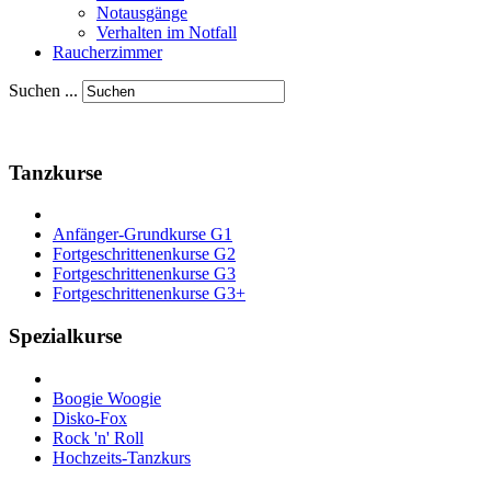
Notausgänge
Verhalten im Notfall
Raucherzimmer
Suchen ...
Tanzkurse
Anfänger-Grundkurse G1
Fortgeschrittenenkurse G2
Fortgeschrittenenkurse G3
Fortgeschrittenenkurse G3+
Spezialkurse
Boogie Woogie
Disko-Fox
Rock 'n' Roll
Hochzeits-Tanzkurs