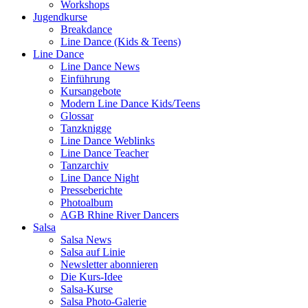
Workshops
Jugendkurse
Breakdance
Line Dance (Kids & Teens)
Line Dance
Line Dance News
Einführung
Kursangebote
Modern Line Dance Kids/Teens
Glossar
Tanzknigge
Line Dance Weblinks
Line Dance Teacher
Tanzarchiv
Line Dance Night
Presseberichte
Photoalbum
AGB Rhine River Dancers
Salsa
Salsa News
Salsa auf Linie
Newsletter abonnieren
Die Kurs-Idee
Salsa-Kurse
Salsa Photo-Galerie