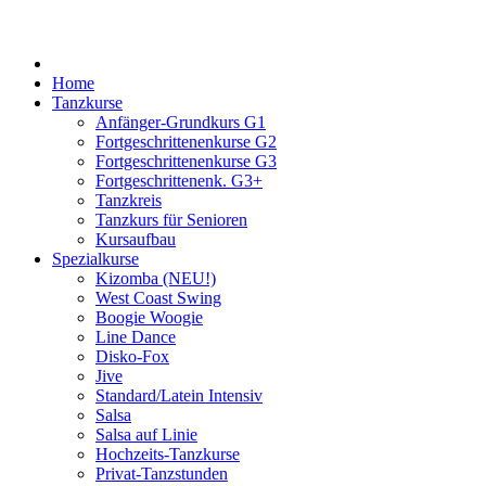
Home
Tanzkurse
Anfänger-Grundkurs G1
Fortgeschrittenenkurse G2
Fortgeschrittenenkurse G3
Fortgeschrittenenk. G3+
Tanzkreis
Tanzkurs für Senioren
Kursaufbau
Spezialkurse
Kizomba (NEU!)
West Coast Swing
Boogie Woogie
Line Dance
Disko-Fox
Jive
Standard/Latein Intensiv
Salsa
Salsa auf Linie
Hochzeits-Tanzkurse
Privat-Tanzstunden