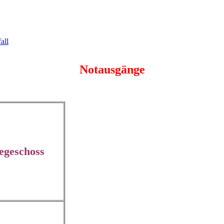
all
Notausgänge
egeschoss