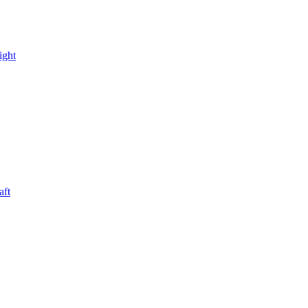
ight
aft