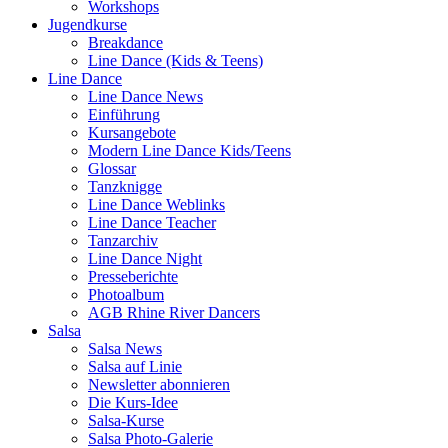
Workshops
Jugendkurse
Breakdance
Line Dance (Kids & Teens)
Line Dance
Line Dance News
Einführung
Kursangebote
Modern Line Dance Kids/Teens
Glossar
Tanzknigge
Line Dance Weblinks
Line Dance Teacher
Tanzarchiv
Line Dance Night
Presseberichte
Photoalbum
AGB Rhine River Dancers
Salsa
Salsa News
Salsa auf Linie
Newsletter abonnieren
Die Kurs-Idee
Salsa-Kurse
Salsa Photo-Galerie