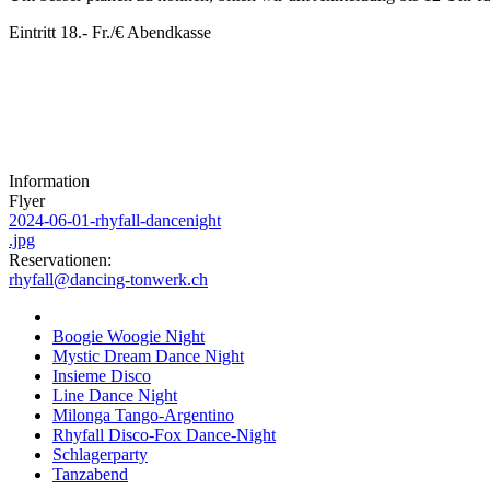
Eintritt 18.- Fr./€ Abendkasse
Information
Flyer
2024-06-01-rhyfall-dancenight
.jpg
Reservationen:
rhyfall@dancing-tonwerk.ch
Boogie Woogie Night
Mystic Dream Dance Night
Insieme Disco
Line Dance Night
Milonga Tango-Argentino
Rhyfall Disco-Fox Dance-Night
Schlagerparty
Tanzabend