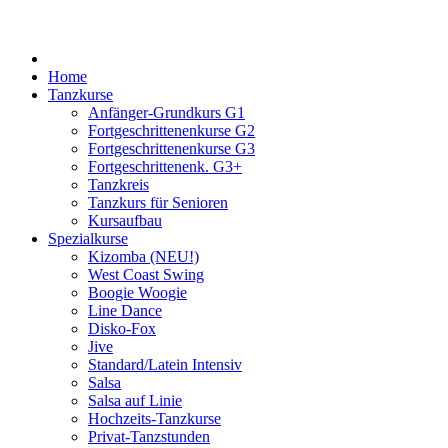
Home
Tanzkurse
Anfänger-Grundkurs G1
Fortgeschrittenenkurse G2
Fortgeschrittenenkurse G3
Fortgeschrittenenk. G3+
Tanzkreis
Tanzkurs für Senioren
Kursaufbau
Spezialkurse
Kizomba (NEU!)
West Coast Swing
Boogie Woogie
Line Dance
Disko-Fox
Jive
Standard/Latein Intensiv
Salsa
Salsa auf Linie
Hochzeits-Tanzkurse
Privat-Tanzstunden