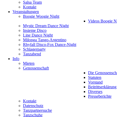
Salsa Team
Kontakt
Veranstaltungen
Boogie Woogie Night
Videos Boogie N
Mystic Dream Dance Night
Insieme Disco
Line Dance Night
Milonga Tango-Argentino
Rhyfall Disco-Fox Dance-Night
Schlagerparty
Tanzabend
Info
Mieten
Genossenschaft
Die Genossensch
Statuten
Vorstand
Beitrittserklärung
Diverses
Presseberichte
Kontakt
Datenschutz
Tanzpartnersuche
Tanzschuhe