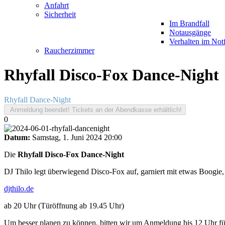
Anfahrt
Sicherheit
Im Brandfall
Notausgänge
Verhalten im Notf
Raucherzimmer
Rhyfall Disco-Fox Dance-Night
Rhyfall Dance-Night
Anmeldung beendet! Tickets an der Abendkasse erhältlich!
0
Datum:
Samstag, 1. Juni 2024
20:00
Die
Rhyfall Disco-Fox Dance-Night
DJ Thilo legt überwiegend Disco-Fox auf, garniert mit etwas Boogie,
djthilo.de
ab 20 Uhr (Türöffnung ab 19.45 Uhr)
Um besser planen zu können, bitten wir um Anmeldung bis 12 Uhr für v