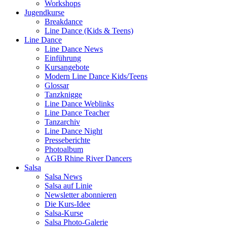
Workshops
Jugendkurse
Breakdance
Line Dance (Kids & Teens)
Line Dance
Line Dance News
Einführung
Kursangebote
Modern Line Dance Kids/Teens
Glossar
Tanzknigge
Line Dance Weblinks
Line Dance Teacher
Tanzarchiv
Line Dance Night
Presseberichte
Photoalbum
AGB Rhine River Dancers
Salsa
Salsa News
Salsa auf Linie
Newsletter abonnieren
Die Kurs-Idee
Salsa-Kurse
Salsa Photo-Galerie