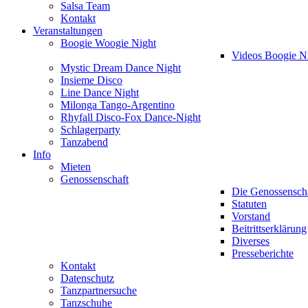
Salsa Team
Kontakt
Veranstaltungen
Boogie Woogie Night
Videos Boogie N
Mystic Dream Dance Night
Insieme Disco
Line Dance Night
Milonga Tango-Argentino
Rhyfall Disco-Fox Dance-Night
Schlagerparty
Tanzabend
Info
Mieten
Genossenschaft
Die Genossensch
Statuten
Vorstand
Beitrittserklärung
Diverses
Presseberichte
Kontakt
Datenschutz
Tanzpartnersuche
Tanzschuhe