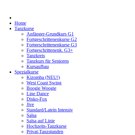
Home
Tanzkurse
Anfänger-Grundkurs G1
Fortgeschrittenenkurse G2
Fortgeschrittenenkurse G3
Fortgeschrittenenk. G3+
Tanzkreis
Tanzkurs für Senioren
Kursaufbau
Spezialkurse
Kizomba (NEU!)
West Coast Swing
Boogie Woogie
Line Dance
Disko-Fox
Jive
Standard/Latein Intensiv
Salsa
Salsa auf Linie
Hochzeits-Tanzkurse
Privat-Tanzstunden